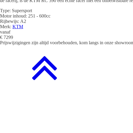
de racerij, is de KTM RC 390 een echte racer met een onbetwistbare re
Type:
Supersport
Motor inhoud:
251 - 600cc
Rijbewijs:
A2
Merk:
KTM
vanaf
€
7299
Prijswijzigingen zijn altijd voorbehouden, kom langs in onze showroom 