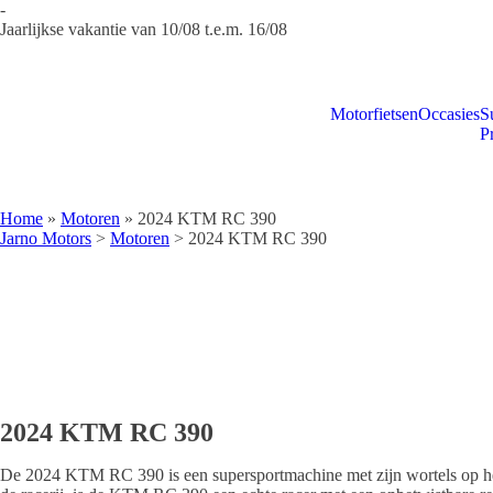
-
Jaarlijkse vakantie van 10/08 t.e.m. 16/08
Motorfietsen
Occasies
S
P
Home
»
Motoren
»
2024 KTM RC 390
Jarno Motors
>
Motoren
>
2024 KTM RC 390
2024 KTM RC 390
De 2024 KTM RC 390 is een supersportmachine met zijn wortels op het 