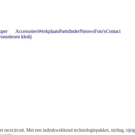
uper
Accessoires
Werkplaats
Partsfinder
Nieuws
Foto's
Contact
romoties
en kledij
racecircuit. Met een indrukwekkend technologiepakket, styling, rijeig